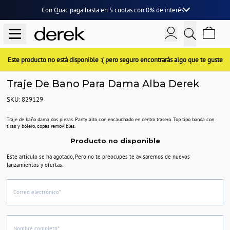
Con Quac paga hasta en
5 cuotas
con
0% de interés
Este producto no está disponible :( pero seguro encontrarás algo que te guste
Traje De Bano Para Dama Alba Derek
SKU: 829129
Traje de baño dama dos piezas. Panty alto con encauchado en centro trasero. Top tipo banda con
tiras y bolero, copas removibles.
Producto no disponible
Este articulo se ha agotado, Pero no te preocupes te avisaremos de nuevos
lanzamientos y ofertas.
Correo electrónico*
Nombre completo*