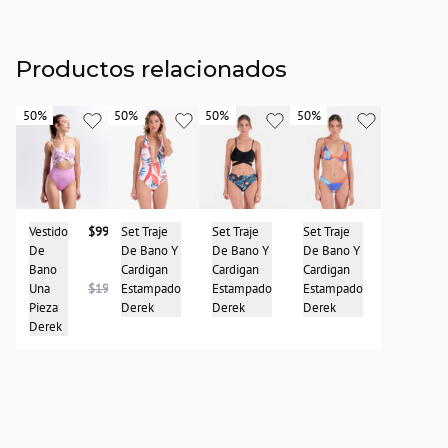
Productos relacionados
50%
50%
50%
50%
50%
50%
50%
50%
Vestido
$99.950
Set Traje
$123.950
Set Traje
$119.475
Set Traje
$139.950
De
De Bano Y
De Bano Y
De Bano Y
Bano
Cardigan
Cardigan
Cardigan
$247.950
$238.950
$278.950
Una
$198.950
Estampado
Estampado
Estampado
Pieza
Derek
Derek
Derek
Derek