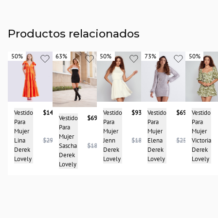
Productos relacionados
50%
50%
63%
63%
50%
50%
73%
73%
50%
50%
Vestido
$93.950
Vestido
Vestido
$148.950
Vestido
$69.950
Vestido
$69.950
Para
Para
Para
Para
Para
Mujer
Mujer
Mujer
Mujer
Mujer
Jenn
$187.900
Victoria
Lina
$297.950
Elena
$259.950
Sascha
$189.950
Derek
Derek
Derek
Derek
Derek
Lovely
Lovely
Lovely
Lovely
Lovely