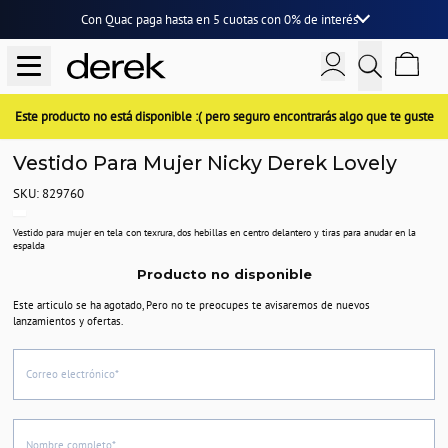
Con Quac paga hasta en
5 cuotas
con
0% de interés
Este producto no está disponible :( pero seguro encontrarás algo que te guste
Vestido Para Mujer Nicky Derek Lovely
SKU: 829760
Vestido para mujer en tela con texrura, dos hebillas en centro delantero y tiras para anudar en la
espalda
Producto no disponible
Este articulo se ha agotado, Pero no te preocupes te avisaremos de nuevos
lanzamientos y ofertas.
Correo electrónico*
Nombre completo*