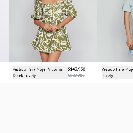
Sele
Selecciona una talla
Vestido Para Muj
Vestido Para Mujer Victoria
$143.950
Lovely
Derek Lovely
$287.900
XS
S
M
L