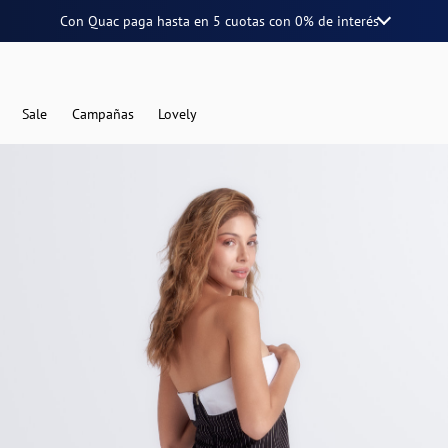
Con Quac paga hasta en
5 cuotas
con
0% de interés
Sale
Campañas
Lovely