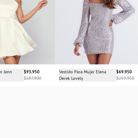
cciona una talla
Selecciona una talla
er Jenn
$93.950
Vestido Para Mujer Elena
$69.950
$187.900
Derek Lovely
$259.950
M
XS