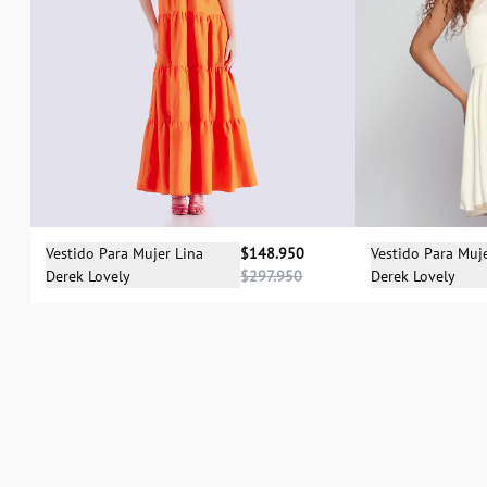
Sele
Selecciona una talla
Vestido Para Muj
Vestido Para Mujer Lina
$148.950
Derek Lovely
Derek Lovely
$297.950
S