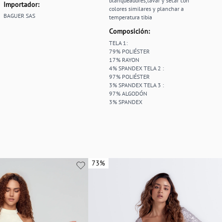
blanqueadores,lavar y secar con
Importador:
colores similares y planchar a
BAGUER SAS
temperatura tibia
Composición:
TELA 1:
79% POLIÉSTER
17% RAYON
4% SPANDEX TELA 2 :
97% POLIÉSTER
3% SPANDEX TELA 3 :
97% ALGODÓN
3% SPANDEX
73%
73%