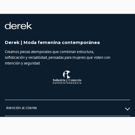
Importador:
BAGUER SAS
Cuidado y Lavado
Usar biovarsol para manchas especificas, limpiar con un paño humedo, no usar
detergente ni blanqueadores, evitar el contacto con aceites, tintas y grasas
Composición:
Derek | Moda femenina contemporánea
100% POLIURETANO FORRO:
Creamos piezas atemporales que combinan estructura,
100% POLIESTER
sofisticación y versatilidad, pensadas para mujeres que visten con
intención y seguridad.
Atención al cliente
Whatsapp
Información
3232747474