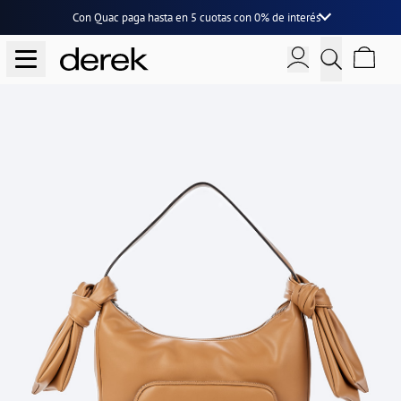
Con Quac paga hasta en
5 cuotas
con
0% de interés