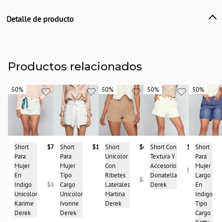
Detalle de producto
Descripción
Short estilo falda para mujer, unicolor, presenta cruzado delantero, con cierre
en tiro posterior. Derek.
Productos relacionados
País de origen:
CHINA
50%
50%
50%
50%
50%
50%
50%
50%
Importador:
BAGUER SAS
Cuidado y Lavado
Lavar en máquina, no usar blanqueadores, lavar y secar con colores similares y
planchar a temperatura tibia
Short
$68.950
Short
$73.950
Short Con
$98.950
Short
Short
$167.900
Composición:
Unicolor
Para
Textura Y
Para
Para
95% Poliester
Con
Mujer
Accesorio
Mujer
Mujer
$196.950
5% Spandex
Ribetes
En
Donatella
Largo
Tipo
$137.900
Laterales
Indigo
$147.900
Derek
En
Cargo
Martina
Unicolor
Indigo
Unicolor
Derek
Karime
Tipo
Ivonne
Derek
Cargo
Derek