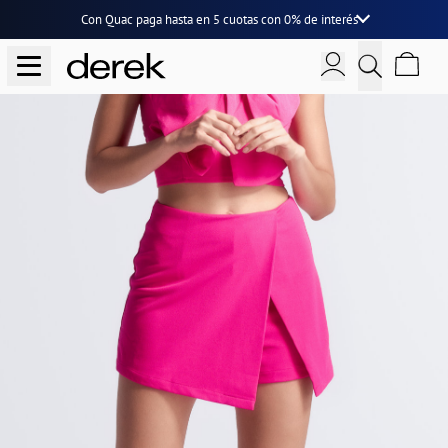
Con Quac paga hasta en
5 cuotas
con
0% de interés