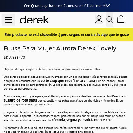
Con Quac paga hasta en
5 cuotas
con
0% de interés
Este producto no está disponible :( pero seguro encontrarás algo que te guste
Blusa Para Mujer Aurora Derek Lovely
SKU: 835470
Hay prendas que simplemente lo tienen todo. La blusa Aurora es una de ellas.
Una carta de amor al estilo preppy, reinventado con un giro moderno y súper favorecedor. Su silueta
corte crop que redefine tu cintura
tipo polo se actualiza con un
y un delicado tejido de
punto calado que es pura sofisticación. Es esa pieza que respira, que se mueve contigo y que juega
con sutiles transparencias.
El tono arena, neutro y elegante, es el lienzo perfecto para los detalles que marcan la diferencia: un
susurro de rosa pastel
en el cuello y los puños que añade un aire dulce y femenino. Es un
contraste que enamora a primera vista.
Imagina combinarla con tus jeans de tiro más alto para un look relajado, o con una falda satinada
para elevar la apuesta. Es la compañera ideal para ese brunch que se alarga, una tarde de paseo o
cómoda, segura y absolutamente chic
esa cita casual donde quieres sentirte
.
Su composición de alta calidad asegura una caída impecable y una suavidad que te abraza. Aurora
no es solo un top, es la declaración de estilo que le faltaba a tu armario.