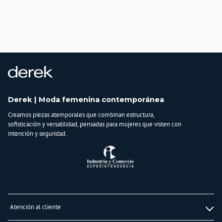
País de origen:
COLOMBIA
Importador:
BAGUER S.A.S
Cuidado y Lavado
Lavar en máquina, no usar blanqueadores,lavar y secar con colores similares y
planchar a temperatura tibia
Composición:
Derek | Moda femenina contemporánea
91% poliester -
Creamos piezas atemporales que combinan estructura,
9% elastano
sofisticación y versatilidad, pensadas para mujeres que visten con
intención y seguridad.
Atención al cliente