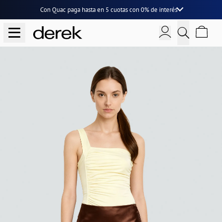
Con Quac paga hasta en
5 cuotas
con
0% de interés