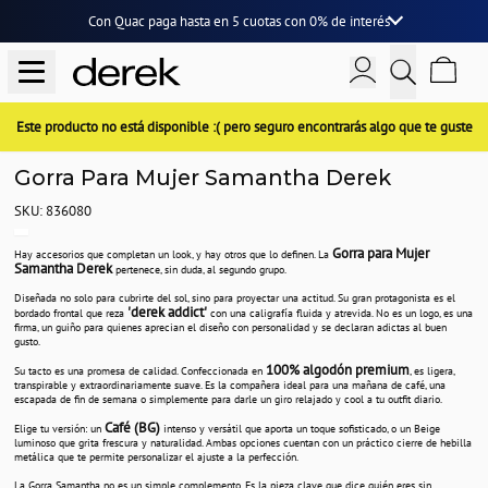
Con Quac paga hasta en
5 cuotas
con
0% de interés
Este producto no está disponible :( pero seguro encontrarás algo que te guste
Gorra Para Mujer Samantha Derek
SKU: 836080
Gorra para Mujer
Hay accesorios que completan un look, y hay otros que lo definen. La
Samantha Derek
pertenece, sin duda, al segundo grupo.
Diseñada no solo para cubrirte del sol, sino para proyectar una actitud. Su gran protagonista es el
'derek addict'
bordado frontal que reza
con una caligrafía fluida y atrevida. No es un logo, es una
firma, un guiño para quienes aprecian el diseño con personalidad y se declaran adictas al buen
gusto.
100% algodón premium
Su tacto es una promesa de calidad. Confeccionada en
, es ligera,
transpirable y extraordinariamente suave. Es la compañera ideal para una mañana de café, una
escapada de fin de semana o simplemente para darle un giro relajado y cool a tu outfit diario.
Café (BG)
Elige tu versión: un
intenso y versátil que aporta un toque sofisticado, o un Beige
luminoso que grita frescura y naturalidad. Ambas opciones cuentan con un práctico cierre de hebilla
metálica que te permite personalizar el ajuste a la perfección.
La Gorra Samantha no es un simple complemento. Es la pieza clave que dice quién eres sin