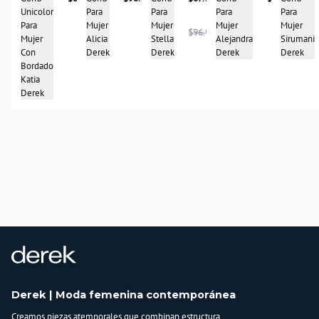
Unicolor
Para
Para
Para
Para
Para
Mujer
Mujer
Mujer
Mujer
$96.900
Mujer
Stella
Alejandra
Sirumani
Alicia
Con
Derek
Derek
Derek
Derek
Bordado
Katia
Derek
Derek | Moda femenina contemporánea
Creamos piezas atemporales que combinan estructura,