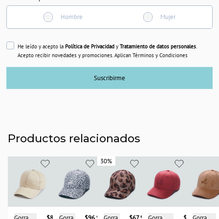
Hombre
Mujer
He leído y acepto la
Política de Privacidad
y
Tratamiento de datos personales
.
Acepto recibir novedades y promociones. Aplican Términos y Condiciones
Suscribirme
Productos relacionados
30%
30%
Gorra
$87.900
Gorra
$67.950
Gorra
$98.900
Gorra
Gorra
$96.900