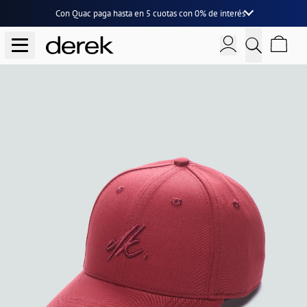
Con Quac paga hasta en
5 cuotas
con
0% de interés