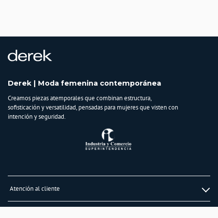
Importador:
BAGUER S.A.S
Cuidado y Lavado
Lavar a mano cuidadosamente con agua fría, no secar en máquina, no dejar en
remojo y no retorcer
Composición:
100% Algodon
Derek | Moda femenina contemporánea
Creamos piezas atemporales que combinan estructura,
sofisticación y versatilidad, pensadas para mujeres que visten con
intención y seguridad.
Atención al cliente
Whatsapp
Información