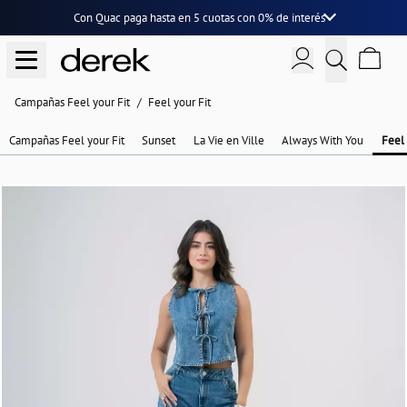
Con Quac paga hasta en
5 cuotas
con
0% de interés
Campañas Feel your Fit
Feel your Fit
Campañas Feel your Fit
Sunset
La Vie en Ville
Always With You
Feel 