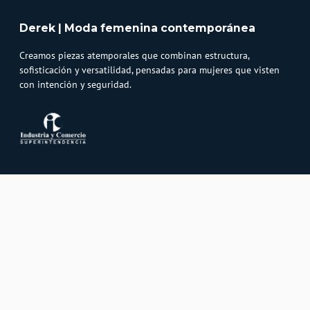
Derek | Moda femenina contemporánea
Creamos piezas atemporales que combinan estructura,
sofisticación y versatilidad, pensadas para mujeres que visten
con intención y seguridad.
Atención al cliente
Whatsapp
Información
3232747474
Solicita tu cupo QUAC
Servicio al cliente
Políticas