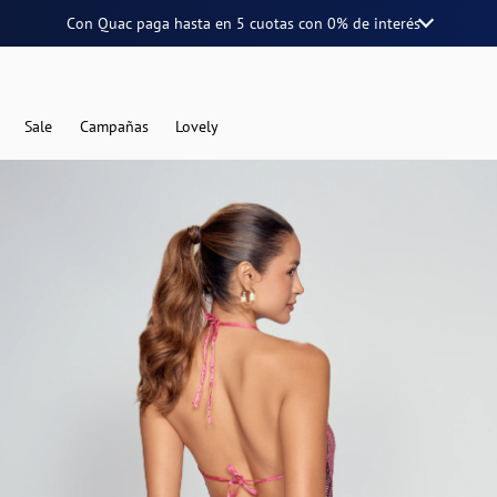
Con Quac paga hasta en
5 cuotas
con
0% de interés
Sale
Campañas
Lovely