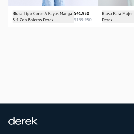
Sele
Selecciona una talla
Blusa Para Mujer
Blusa Tipo Corse A Rayas Manga
$41.950
Derek
3 4 Con Boleros Derek
$139.950
XS