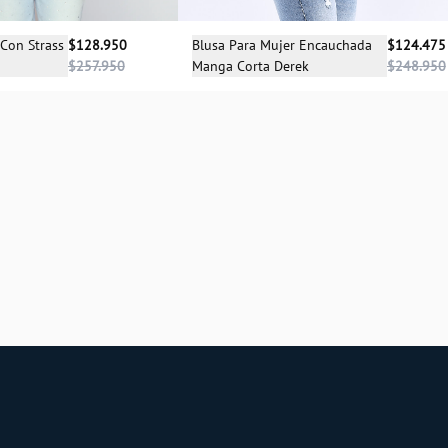
cciona una talla
Selecciona una talla
 Con Strass
$128.950
Blusa Para Mujer Encauchada
$124.475
$257.950
Manga Corta Derek
$248.950
UN
L