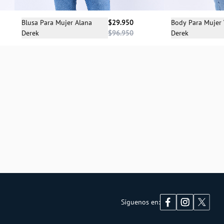
Selecciona una talla
Sele
Blusa Para Mujer Alana
$29.950
Body Para Mujer
Derek
$96.950
Derek
S
Síguenos en: