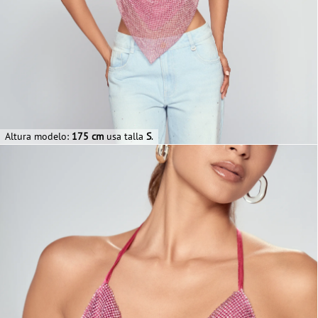
Altura modelo:
175 cm
usa talla
S
.