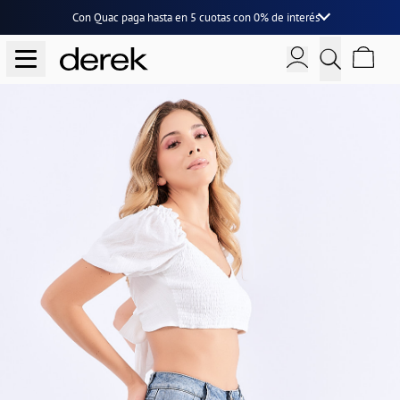
Con Quac paga hasta en
5 cuotas
con
0% de interés