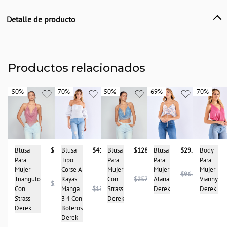
Detalle de producto
Descripción
Blusa unicolor encauchada manga corta con tira para anudar en espalda derek
País de origen:
Productos relacionados
CHINA
Importador:
50%
50%
70%
70%
50%
50%
69%
69%
70%
70%
BAGUER SAS
Cuidado y Lavado
Lavar a mano cuidadosamente con agua fría, no secar en maquina y no
retorcer, no dejar en remojo, planchar a temperatura baja
Composición:
Blusa
$133.950
Blusa
$128.950
Blusa
$41.950
Blusa
$29.950
Body
65% Rayon
Para
Para
Tipo
Para
Para
35% Poliester
Mujer
Mujer
Corse A
Mujer
Mujer
$96.950
Triangulo
Con
$257.950
Rayas
Alana
Vianny
$267.950
Con
Strass
Manga
$139.950
Derek
Derek
Strass
Derek
3 4 Con
Derek
Boleros
Derek