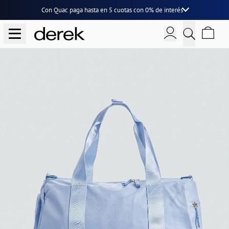
Con Quac paga hasta en
5 cuotas
con
0% de interés