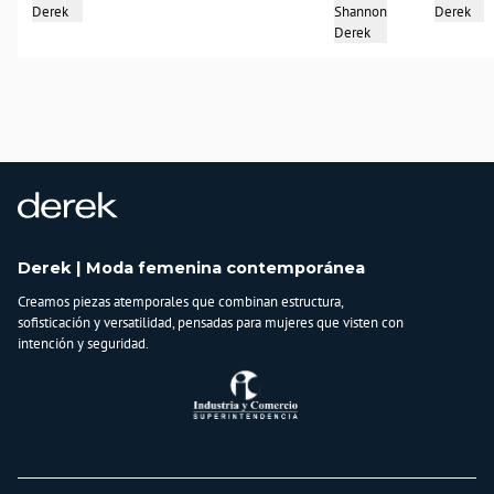
Derek
Shannon
Derek
no es solo ropa, es una declaración de intenciones. Llévalo y siéntete
Derek
poderosa, lista para todo.
País de origen:
COLOMBIA
Importador:
BAGUER
Cuidado y Lavado
lavar en maquina, no usar blanqueadores, planchar a temperatura media, lavar
y secar con colores similares
Composición:
Derek | Moda femenina contemporánea
97% algodón -
3% spandex
Creamos piezas atemporales que combinan estructura,
sofisticación y versatilidad, pensadas para mujeres que visten con
intención y seguridad.