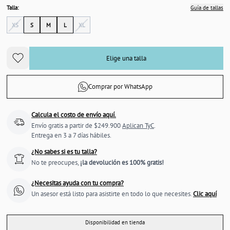
Talla:
Guía de tallas
XS
S
M
L
XL
Elige una talla
Comprar por WhatsApp
Calcula el costo de envío aquí.
Envío gratis a partir de $249.900
Aplican TyC
.
Entrega en 3 a 7 días hábiles.
¿No sabes si es tu talla?
No te preocupes,
¡la devolución es 100% gratis!
¿Necesitas ayuda con tu compra?
Un asesor está listo para asistirte en todo lo que necesites.
Clic aquí
Disponibilidad en tienda