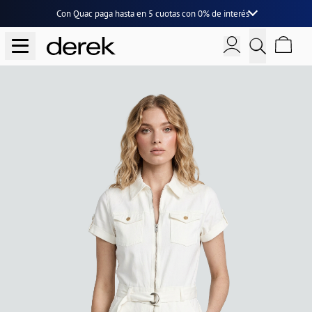
Con Quac paga hasta en
5 cuotas
con
0% de interés