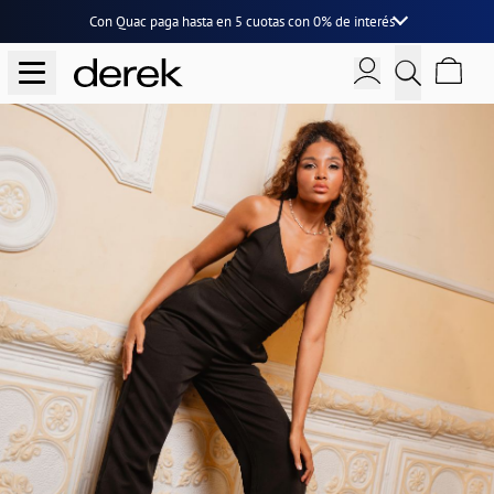
Con Quac paga hasta en
5 cuotas
con
0% de interés