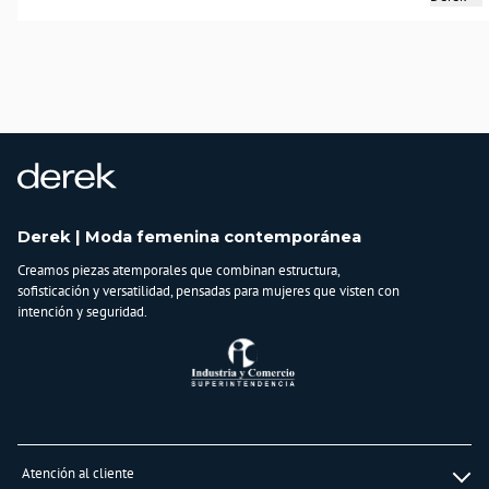
plataforma para una terraza de verano. Este enterizo no es una opción, es la
respuesta.
País de origen:
CHINA
Importador:
BAGUER SAS
Cuidado y Lavado
Lavar en máquina, no usar blanqueadores, lavar y secar con colores similares y
planchar a temperatura tibia
Derek | Moda femenina contemporánea
Composición:
Creamos piezas atemporales que combinan estructura,
95% POLIESTER
sofisticación y versatilidad, pensadas para mujeres que visten con
5% ELASTANO
intención y seguridad.
Atención al cliente