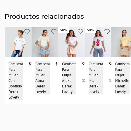
Productos relacionados
50%
50%
50%
50%
Camiseta
$117.900
Camiseta
$89.900
Camiseta
Camiseta
$134.950
Camiseta
$64.950
Para
Para
Para
Para
Para
Mujer
Mujer
Mujer
Mujer
Mujer
Con
Alma
Michelle
Alexa
$269.950
Mia
$129.950
Bordado
Derek
Derek
Derek
Derek
Derek
Lovely
Lovely
Lovely
Lovely
Lovely