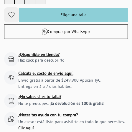
Elige una talla
Comprar por WhatsApp
¿Disponible en tienda?
Haz click para descubrirlo
Calcula el costo de envío aquí.
Envío gratis a partir de $249.900
Aplican TyC
.
Entrega en 3 a 7 días hábiles.
¿No sabes si es tu talla?
No te preocupes,
¡la devolución es 100% gratis!
¿Necesitas ayuda con tu compra?
Un asesor está listo para asistirte en todo lo que necesites.
Clic aquí