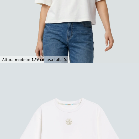
Altura modelo:
179 cm
usa talla
S
.