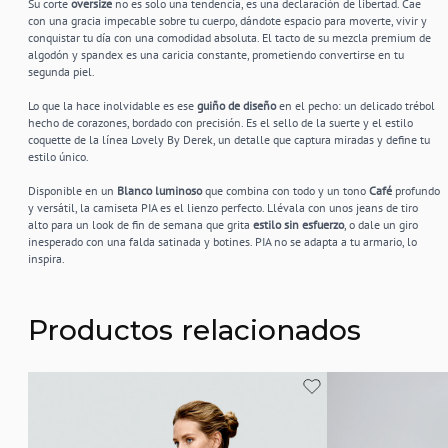
Su corte
oversize
no es solo una tendencia, es una declaración de libertad. Cae
con una gracia impecable sobre tu cuerpo, dándote espacio para moverte, vivir y
conquistar tu día con una comodidad absoluta. El tacto de su mezcla premium de
algodón y spandex es una caricia constante, prometiendo convertirse en tu
segunda piel.
Lo que la hace inolvidable es ese
guiño de diseño
en el pecho: un delicado trébol
hecho de corazones, bordado con precisión. Es el sello de la suerte y el estilo
coquette de la línea Lovely By Derek, un detalle que captura miradas y define tu
estilo único.
Disponible en un
Blanco luminoso
que combina con todo y un tono
Café
profundo
y versátil, la camiseta PIA es el lienzo perfecto. Llévala con unos jeans de tiro
alto para un look de fin de semana que grita
estilo sin esfuerzo
, o dale un giro
inesperado con una falda satinada y botines. PIA no se adapta a tu armario, lo
inspira.
Productos relacionados