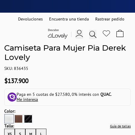
Devoluciones
Encuentra una tienda
Rastrear pedido
Camiseta Para Mujer Pia Derek
Lovely
SKU: 836435
$137.900
Paga en 5 cuotas de $27.580, 0% interés con
QUAC
.
Me interesa
Color:
Talla:
Guía de tallas
XS
S
M
L