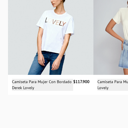
Selecciona una talla
Sele
Camiseta Para Mujer Con Bordado
$117.900
Camiseta Para Mu
Derek Lovely
Lovely
XS
S
M
L
XS
S