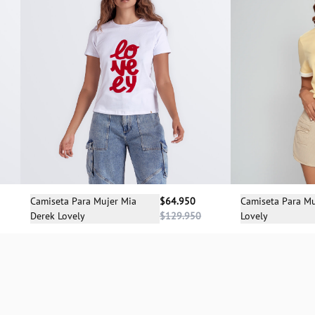
Sele
Selecciona una talla
Camiseta Para Mu
Camiseta Para Mujer Mia
$64.950
Lovely
Derek Lovely
$129.950
S