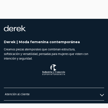
País de origen:
COLOMBIA
Importador:
BAGUER SAS
Cuidado y Lavado
Lavar en máquina, no usar blanqueadores,lavar y secar con colores similares y
planchar a temperatura tibia
Derek | Moda femenina contemporánea
Composición:
ALGODÓN
Creamos piezas atemporales que combinan estructura,
93% - ELASTANO
sofisticación y versatilidad, pensadas para mujeres que visten con
7%
intención y seguridad.
Atención al cliente
Whatsapp
Información