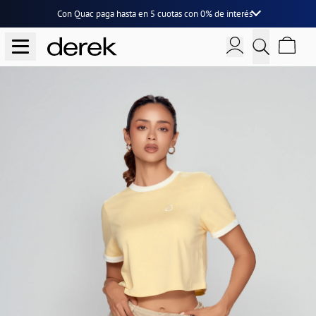
Con Quac paga hasta en
5 cuotas
con
0% de interés