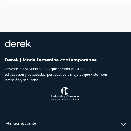
No es solo una blusa, es la armadura moderna que estabas buscando. Haz tuya
la Blusa Jimena y redefine el poder de tu estilo.
País de origen:
COLOMBIA
Importador:
BAGUER
Cuidado y Lavado
Lavar en maquina, no usar blanqueadores,lavar y secar con colores similares y
Derek | Moda femenina contemporánea
planchar a temperatura tibia
Creamos piezas atemporales que combinan estructura,
Composición:
sofisticación y versatilidad, pensadas para mujeres que visten con
100% poliester
intención y seguridad.
Atención al cliente