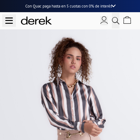
Con Quac paga hasta en
5 cuotas
con
0% de interés