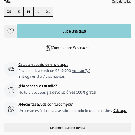
Talla:
Guía de tallas
XS
S
M
L
XL
Elige una talla
Comprar por WhatsApp
Calcula el costo de envío aquí.
Envío gratis a partir de $249.900
Aplican TyC
.
Entrega en 3 a 7 días hábiles.
¿No sabes si es tu talla?
No te preocupes,
¡la devolución es 100% gratis!
¿Necesitas ayuda con tu compra?
Un asesor está listo para asistirte en todo lo que necesites.
Clic aquí
Disponibilidad en tienda