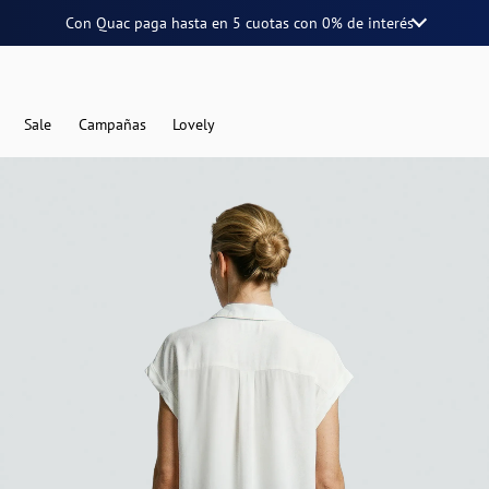
Con Quac paga hasta en
5 cuotas
con
0% de interés
Sale
Campañas
Lovely