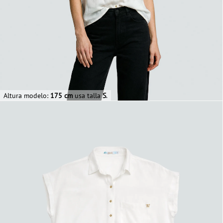
Altura modelo:
175 cm
usa talla
S
.