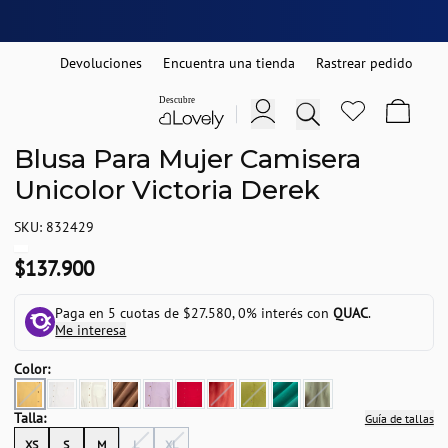
Devoluciones
Encuentra una tienda
Rastrear pedido
Blusa Para Mujer Camisera
Unicolor Victoria Derek
SKU: 832429
$137.900
Paga en 5 cuotas de $27.580, 0% interés con
QUAC
.
Me interesa
Color:
Talla:
Guía de tallas
XS
S
M
L
XL