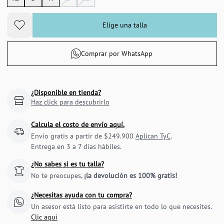
Elige una talla
Comprar por WhatsApp
¿Disponible en tienda?
Haz click para descubrirlo
Calcula el costo de envío aquí.
Envío gratis a partir de $249.900
Aplican TyC
.
Entrega en 3 a 7 días hábiles.
¿No sabes si es tu talla?
No te preocupes,
¡la devolución es 100% gratis!
¿Necesitas ayuda con tu compra?
Un asesor está listo para asistirte en todo lo que necesites.
Clic aquí