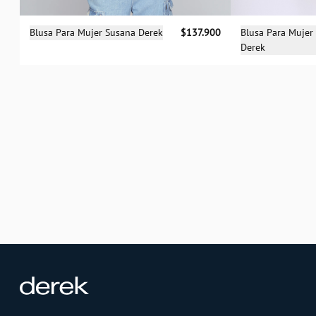
Selecciona una talla
Sele
Blusa Para Mujer Susana Derek
$137.900
Blusa Para Mujer
Derek
S
M
L