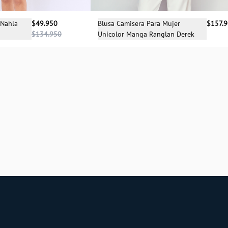
Selecciona una talla
cciona una talla
Blusa Camisera Para Mujer
$157.
 Nahla
$49.950
Unicolor Manga Ranglan Derek
$134.950
S
XS
S