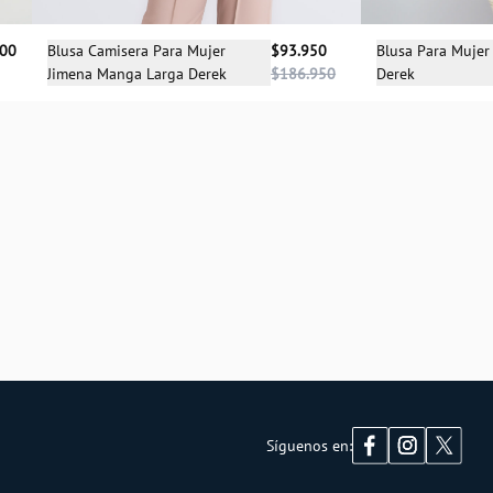
Sele
Selecciona una talla
900
Blusa Para Mujer
Blusa Camisera Para Mujer
$93.950
Derek
Jimena Manga Larga Derek
$186.950
XS
S
M
L
XL
Síguenos en: