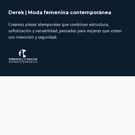
Derek | Moda femenina contemporánea
Creamos piezas atemporales que combinan estructura,
sofisticación y versatilidad, pensadas para mujeres que visten
con intención y seguridad.
Atención al cliente
Whatsapp
Información
3232747474
Solicita tu cupo QUAC
Servicio al cliente
Políticas