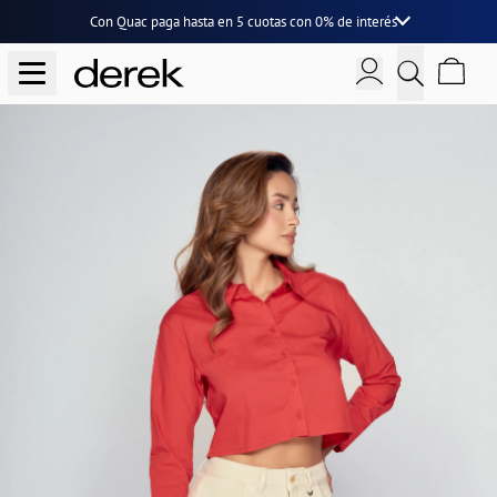
Con Quac paga hasta en
5 cuotas
con
0% de interés