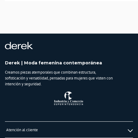
alto para un power look de oficina que no pide permiso. La Blusa Emma no es
solo una prenda, es la pieza clave que eleva todo lo que ya tienes.
País de origen:
COLOMBIA
Importador:
BAGUER S.A.S
Cuidado y Lavado
Lavar en maquina, no usar blanqueadores, planchar a temperatura media,
lavar y secar con colores similares
Derek | Moda femenina contemporánea
Composición:
Creamos piezas atemporales que combinan estructura,
100% algodon
sofisticación y versatilidad, pensadas para mujeres que visten con
intención y seguridad.
Atención al cliente