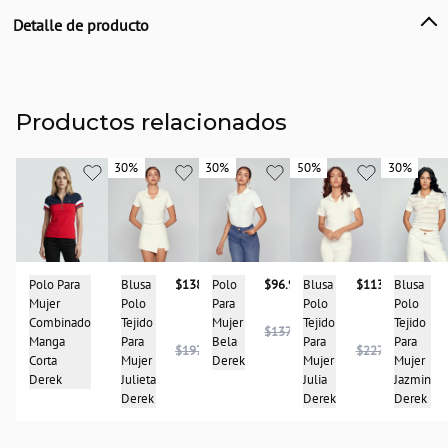
Detalle de producto
Descripción
Blusa de mujer, tipo polo, unicolor con detalle estampado DK en el pecho.
Diseño clásico elaborado con material suave y confortable, con manga corta y
de silueta semi ajustada. Derek
Productos relacionados
País de origen:
COLOMBIA
30%
30%
30%
30%
50%
50%
30%
30%
Importador:
BAGUER
Cuidado y Lavado
Lavar en maquina, no usar blanqueadores, lavar y secar con colores similares y
Polo Para
$137.900
Blusa
$138.950
Blusa
Blusa
$113.950
Polo
$96.950
planchar a temperatura tibia
Mujer
Polo
Polo
Polo
Para
Composición:
Combinado
Tejido
Tejido
Tejido
Mujer
$137.900
96%algodón-4%spandex
Manga
Para
Para
Para
Bela
$197.900
$227.900
Corta
Mujer
Mujer
Mujer
Derek
Derek
Julieta
Jazmin
Julia
Derek
Derek
Derek