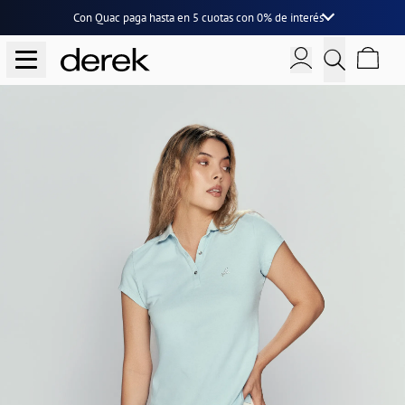
Con Quac paga hasta en
5 cuotas
con
0% de interés