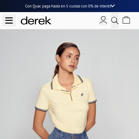
Con Quac paga hasta en
5 cuotas
con
0% de interés