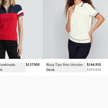
cciona una talla
Selecciona una talla
 Combinado
$137.900
Blusa Tipo Polo Unicolor
$146.950
ek
Derek
$293.900
XS
XS