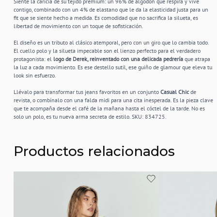
Siente la caricia de su tejido premium: un 96% de algodón que respira y vive
contigo, combinado con un 4% de elastano que le da la elasticidad justa para un
fit que se siente hecho a medida. Es comodidad que no sacrifica la silueta, es
libertad de movimiento con un toque de sofisticación.
El diseño es un tributo al clásico atemporal, pero con un giro que lo cambia todo.
El cuello polo y la silueta impecable son el lienzo perfecto para el verdadero
protagonista: el
logo de Derek, reinventado con una delicada pedrería
que atrapa
la luz a cada movimiento. Es ese destello sutil, ese guiño de glamour que eleva tu
look sin esfuerzo.
Llévalo para transformar tus jeans favoritos en un conjunto
Casual Chic
de
revista, o combínalo con una falda midi para una cita inesperada. Es la pieza clave
que te acompaña desde el café de la mañana hasta el cóctel de la tarde. No es
solo un polo, es tu nueva arma secreta de estilo. SKU: 834725.
Productos relacionados