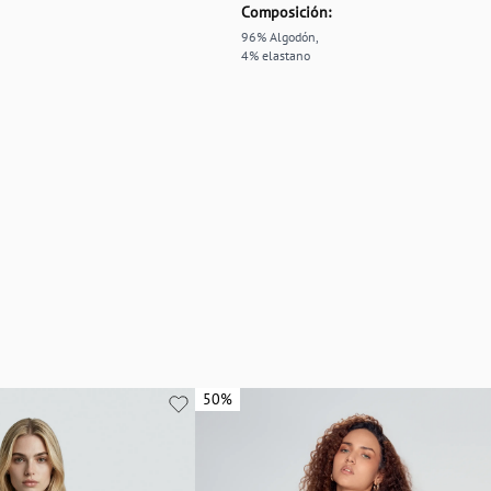
Composición:
96% Algodón,
4% elastano
50%
50%