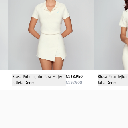
Selecciona una talla
Sele
Blusa Polo Tejido Para Mujer
$138.950
Blusa Polo Tejid
Julieta Derek
$197.900
Julia Derek
XS
XS