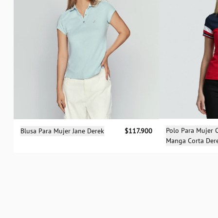
Sele
Selecciona una talla
Polo Para Mujer
Blusa Para Mujer Jane Derek
$117.900
Manga Corta Der
XS
S
M