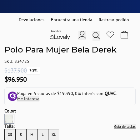
Devoluciones
Encuentra una tienda
Rastrear pedido
Polo Para Mujer Bela Derek
SKU: 834725
$137.900
30%
$96.950
Paga en 5 cuotas de $19.390, 0% interés con
QUAC
.
Me interesa
Color:
Talla:
Guía de tallas
XS
S
M
L
XL