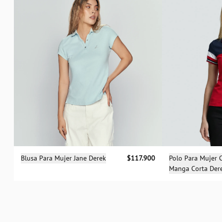
Sele
Selecciona una talla
Polo Para Mujer
Blusa Para Mujer Jane Derek
$117.900
Manga Corta Der
XS
S
M