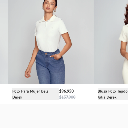
Sele
Selecciona una talla
Blusa Polo Tejid
Polo Para Mujer Bela
$96.950
Julia Derek
Derek
$137.900
XS
XS
S
M
L
XL