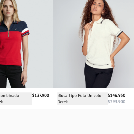
cciona una talla
Selecciona una talla
 Combinado
$137.900
Blusa Tipo Polo Unicolor
$146.950
ek
Derek
$293.900
XS
XS