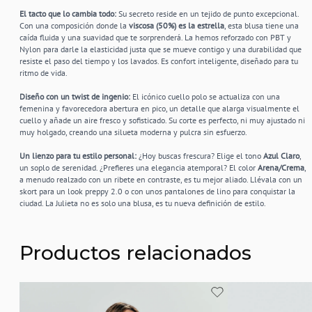
El tacto que lo cambia todo:
Su secreto reside en un tejido de punto excepcional.
Con una composición donde la
viscosa (50%) es la estrella
, esta blusa tiene una
caída fluida y una suavidad que te sorprenderá. La hemos reforzado con PBT y
Nylon para darle la elasticidad justa que se mueve contigo y una durabilidad que
resiste el paso del tiempo y los lavados. Es confort inteligente, diseñado para tu
ritmo de vida.
Diseño con un twist de ingenio:
El icónico cuello polo se actualiza con una
femenina y favorecedora abertura en pico, un detalle que alarga visualmente el
cuello y añade un aire fresco y sofisticado. Su corte es perfecto, ni muy ajustado ni
muy holgado, creando una silueta moderna y pulcra sin esfuerzo.
Un lienzo para tu estilo personal:
¿Hoy buscas frescura? Elige el tono
Azul Claro
,
un soplo de serenidad. ¿Prefieres una elegancia atemporal? El color
Arena/Crema
,
a menudo realzado con un ribete en contraste, es tu mejor aliado. Llévala con un
skort para un look preppy 2.0 o con unos pantalones de lino para conquistar la
ciudad. La Julieta no es solo una blusa, es tu nueva definición de estilo.
Productos relacionados