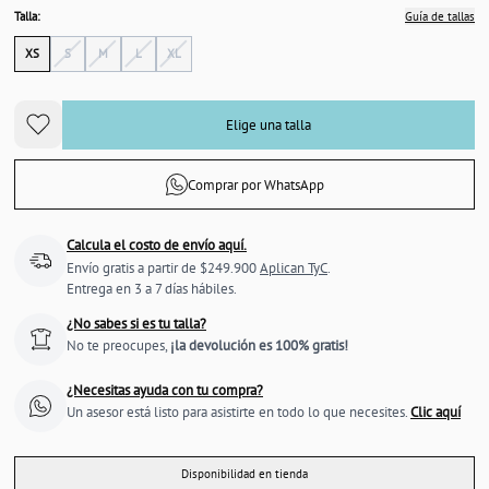
Talla:
Guía de tallas
XS
S
M
L
XL
Elige una talla
Comprar por WhatsApp
Calcula el costo de envío aquí.
Envío gratis a partir de $249.900
Aplican TyC
.
Entrega en 3 a 7 días hábiles.
¿No sabes si es tu talla?
No te preocupes,
¡la devolución es 100% gratis!
¿Necesitas ayuda con tu compra?
Un asesor está listo para asistirte en todo lo que necesites.
Clic aquí
Disponibilidad en tienda