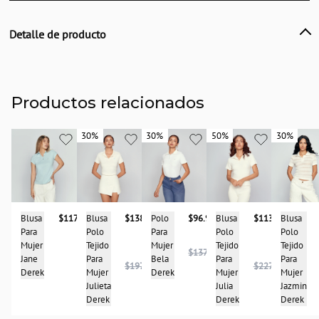
Detalle de producto
Descripción
Blusa tipo polo para mujer, en combonación de armonía de colores, diseño
con cremallera en delantero, cuello y puños con delicados tonos combinados
de acuerdo al tono de la prenda. Derek
Productos relacionados
País de origen:
COLOMBIA
30%
30%
30%
30%
50%
50%
30%
30%
Importador:
BAGUER
Cuidado y Lavado
Lavar en maquina, no usar blanqueadores, lavar y secar con colores similares y
Blusa
$138.950
Blusa
Blusa
$113.950
Blusa
$117.900
Polo
$96.950
planchar a temperatura tibia
Polo
Polo
Polo
Para
Para
Composición:
Tejido
Tejido
Tejido
Mujer
Mujer
$137.900
96%ALGODÓN-4%SÁNDEX
Para
Para
Para
Jane
Bela
$197.900
$227.900
Mujer
Mujer
Mujer
Derek
Derek
Julieta
Jazmin
Julia
Derek
Derek
Derek