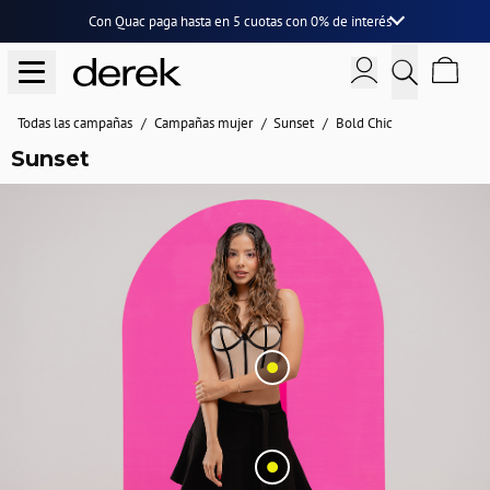
Con Quac paga hasta en
5 cuotas
con
0% de interés
Todas las campañas
Campañas mujer
Sunset
Bold Chic
Sunset