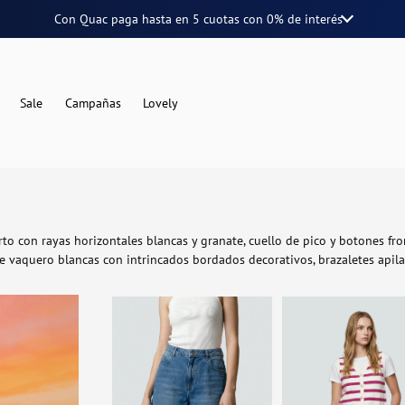
Con Quac paga hasta en
5 cuotas
con
0% de interés
Sale
Campañas
Lovely
to con rayas horizontales blancas y granate, cuello de pico y botones fr
 vaquero blancas con intrincados bordados decorativos, brazaletes apil