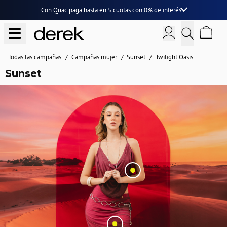
Con Quac paga hasta en
5 cuotas
con
0% de interés
Todas las campañas
Campañas mujer
Sunset
Twilight Oasis
Sunset