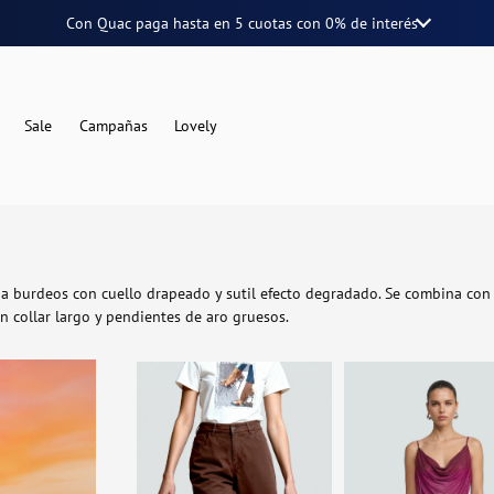
Con Quac paga hasta en
5 cuotas
con
0% de interés
Sale
Campañas
Lovely
da burdeos con cuello drapeado y sutil efecto degradado. Se combina co
 collar largo y pendientes de aro gruesos.