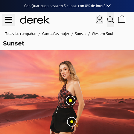
Con Quac paga hasta en
5 cuotas
con
0% de interés
Todas las campañas
Campañas mujer
Sunset
Western Soul
Sunset