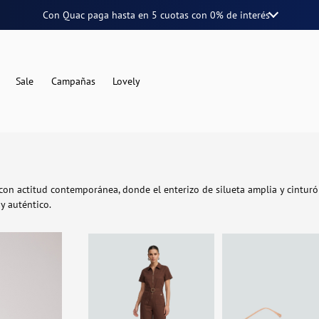
Con Quac paga hasta en
5 cuotas
con
0% de interés
Sale
Campañas
Lovely
n actitud contemporánea, donde el enterizo de silueta amplia y cinturón d
y auténtico.